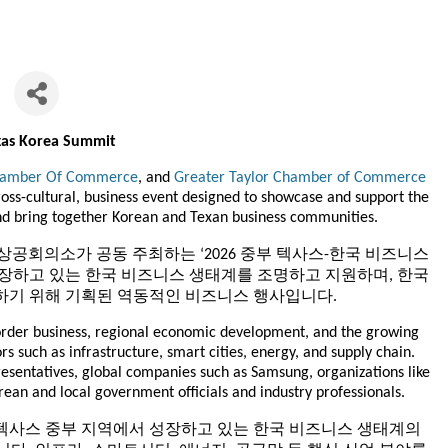
xas Korea Summit
hamber Of Commerce
, and
Greater Taylor Chamber of Commerce
oss-cultural, business event designed to showcase and support the
nd bring together Korean and Texan business communities.
상공회의소가 공동 주최하는 ‘2026 중부 텍사스-한국 비즈니스
성장하고 있는 한국 비즈니스 생태계를 조명하고 지원하며, 한국
하기 위해 기획된 역동적인 비즈니스 행사입니다.
order business, regional economic development, and the growing
s such as infrastructure, smart cities, energy, and supply chain.
sentatives, global companies such as Samsung, organizations like
rean and local government officials and industry professionals.
 텍사스 중부 지역에서 성장하고 있는 한국 비즈니스 생태계의