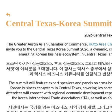
Central Texas-Korea Summit
2026 Central Te
The Greater Austin Asian Chamber of Commerce,
Hutto Area C
invite you to the Central Texas Korea Summit 2026, a dynamic, cr
emerging Korean business ecosystem in Central Texas, a
오스틴 아시안 상공회의소, 후토 상공회의소, 그리고 테일러 
서밋’에 여러분을 초대합니다. 이 행사는 텍사스 중부에서 
과 텍사스 비즈니스 커뮤니티를 연결하고 번창
The summit will feature expert speakers and panels on cross-b
Korean business ecosystem in Central Texas, covering key sector
Attendees will connect with regional economic development repre
the Korea International Trade Association(KITA), as well as Ko
서밋에서는 국경을 넘는 비즈니스, 지역 경제 개발, 그리고